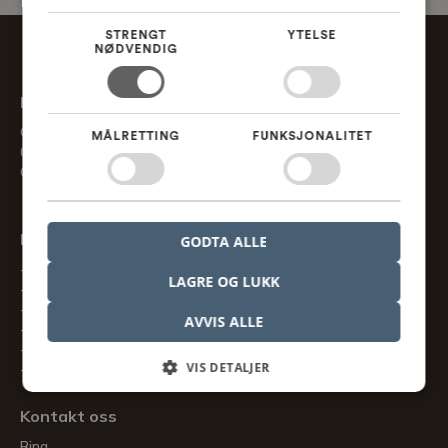
STRENGT
YTELSE
NØDVENDIG
Nordcad AS
Gaustadalleen 21
MÅLRETTING
FUNKSJONALITET
0349 Oslo, NO
CVR. nr. 918 370 013
Informasjon
GODTA ALLE
Handelsbetingelser
LAGRE OG LUKK
Cookies og personopplysninger
Konsulentvirksomheter
AVVIS ALLE
Code of Conduct
Whistleblower
VIS DETALJER
Bærekraft
Kontakt oss
Ring