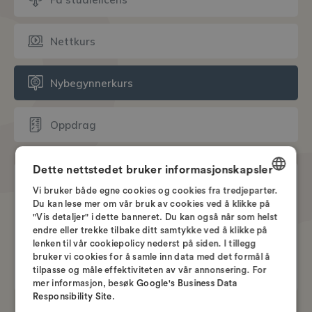
Nettkurs
Nybegynnerkurs
Oppdrag
Dette nettstedet bruker informasjonskapsler
Trenger du hjelp?
Vi bruker både egne cookies og cookies fra tredjeparter.
DANISH
Du kan lese mer om vår bruk av cookies ved å klikke på
Ring hver ukedag
"Vis detaljer" i dette banneret. Du kan også når som helst
+47 21 55 28 28
ENGLISH
endre eller trekke tilbake ditt samtykke ved å klikke på
lenken til vår cookiepolicy nederst på siden. I tillegg
SWEDISH
Eller skriv til oss
bruker vi cookies for å samle inn data med det formål å
info@nordcad.no
tilpasse og måle effektiviteten av vår annonsering. For
NORWEGIAN
mer informasjon, besøk
Google's Business Data
Responsibility Site
.