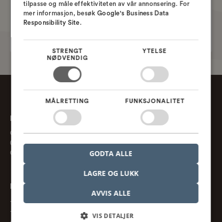
+47 21 55 28 28
tilpasse og måle effektiviteten av vår annonsering. For
NORWEGIAN
mer informasjon, besøk
Google's Business Data
Eller skriv til oss
Responsibility Site
.
info@nordcad.no
STRENGT
YTELSE
NØDVENDIG
MÅLRETTING
FUNKSJONALITET
Nordcad AS
Gaustadalleen 21
0349 Oslo, NO
CVR. nr. 918 370 013
GODTA ALLE
LAGRE OG LUKK
Informasjon
AVVIS ALLE
Handelsbetingelser
Cookies og personopplysninger
VIS DETALJER
Konsulentvirksomheter