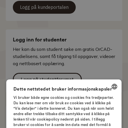
Logg på kundeportalen
Logg inn for studenter
Her kan du som student søke om gratis OrCAD-
studielisens, samt få tilgang til oppgaver, videoer
og nettbasert opplæring.
Logg på studentforumet
Dette nettstedet bruker informasjonskapsler
Vi bruker både egne cookies og cookies fra tredjeparter.
DANISH
Du kan lese mer om vår bruk av cookies ved å klikke på
"Vis detaljer" i dette banneret. Du kan også når som helst
ENGLISH
endre eller trekke tilbake ditt samtykke ved å klikke på
Trenger du hjelp?
lenken til vår cookiepolicy nederst på siden. I tillegg
SWEDISH
Ring hver ukedag
bruker vi cookies for å samle inn data med det formål å