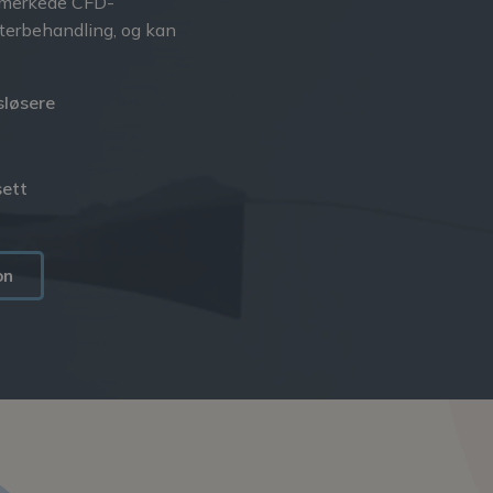
 utmerkede CFD-
tterbehandling, og kan
sløsere
sett
on