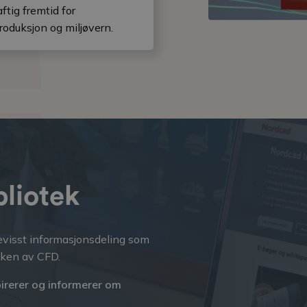
ftig fremtid for
roduksjon og miljøvern.
bliotek
visst informasjonsdeling som
uken av CFD.
irerer og informerer om