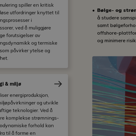
lering spiller en kritisk
Bølge- og strø
å løse utfordringer knyttet til
å studere samspi
ngsprosesser i
samt bølgeforhold
sorer, ved å muliggjøre
offshore-plattf
ge forutsigelser av
og minimere risik
ingsdynamikk og termiske
 som påvirker ytelse og
het.
gi & miljø
iser energiproduksjon,
iljøpåvirkninger og utvikle
ftige teknologier. Ved å
re komplekse strømnings-
odynamiske forhold kan
ra til å forme en