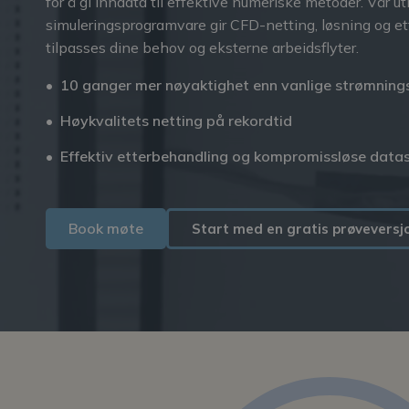
for å gi inndata til effektive numeriske metoder. Vår
simuleringsprogramvare gir CFD-netting, løsning og e
tilpasses dine behov og eksterne arbeidsflyter.
10 ganger mer nøyaktighet enn vanlige strømning
Høykvalitets netting på rekordtid
Effektiv etterbehandling og kompromissløse data
Book møte
Start med en gratis prøveversj