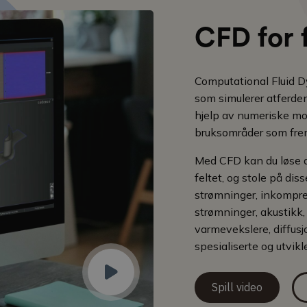
CFD for 
Computational Fluid D
som simulerer atferde
hjelp av numeriske mo
bruksområder som frem
Med CFD kan du løse d
feltet, og stole på di
strømninger, inkompre
strømninger, akustikk,
varmevekslere, diffus
spesialiserte og utvikl
Spill video