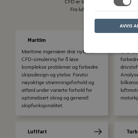
CFD er ikke begrenset til én enkel
Fra luft- og romfart til bilindu
AVVIS A
Maritim
Aut
Maritime ingeniører drar nytte av
CFD-sim
CFD-simulering for å løse
forbedr
komplekse problemer og forbedre
drivstof
skipsdesign og ytelse. Forutsi
Analyse
nøyaktige strømningsforhold og
bilkaro
atferd under varierte forhold for
luftmot
optimalisert skrog og generell
motorkj
skipfunksjonalitet.
Luftfart
Turb