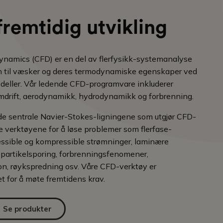
fremtidig utvikling
ynamics (CFD) er en del av flerfysikk-systemanalyse
n til væsker og deres termodynamiske egenskaper ved
deller. Vår ledende CFD-programvare inkluderer
drift, aerodynamikk, hydrodynamikk og forbrenning.
e sentrale Navier-Stokes-ligningene som utgjør CFD-
sse verktøyene for å løse problemer som flerfase-
ssible og kompressible strømninger, laminære
 partikelsporing, forbrenningsfenomener,
jon, røykspredning osv. Våre CFD-verktøy er
et for å møte fremtidens krav.
Se produkter