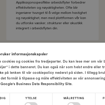
Applikasjonsspesifikke arbeidsflyter forbedrer
effektiviteten og nøyaktigheten. Ofte blir
ingeniører tvunget til å velge mellom hastighet
og nøyaktighet, men med plattformen vår kan
du utforske væsker, strukturer eller akustikk
integrert i arbeidsflyten din.
bruker informasjonskapsler
 cookies og cookies fra tredjeparter. Du kan lese mer om vår 
aljer" i dette banneret. Du kan også når som helst endre eller tr
e på lenken til vår cookiepolicy nederst på siden. I tillegg bru
det formål å tilpasse og måle effektiviteten av vår annonserin
k
Google's Business Data Responsibility Site
.
 aksjon på tvers av indu
DIG
YTELSE
MÅLRETTING
F