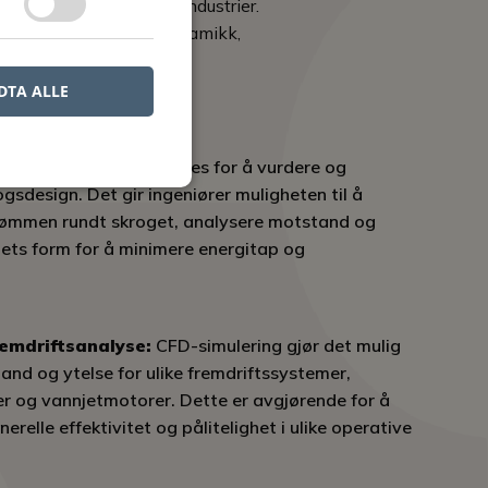
rukes på tvers av ulike industrier.
 i forståelsen av fluid dynamikk,
DTA ALLE
g:
CFD-simulering brukes for å vurdere og
gsdesign. Det gir ingeniører muligheten til å
rømmen rundt skroget, analysere motstand og
pets form for å minimere energitap og
emdriftsanalyse:
CFD-simulering gjør det mulig
and og ytelse for ulike fremdriftssystemer,
ler og vannjetmotorer. Dette er avgjørende for å
nerelle effektivitet og pålitelighet i ulike operative