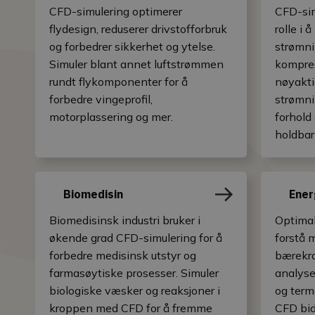
CFD-simulering optimerer
CFD-simu
flydesign, reduserer drivstofforbruk
rolle i 
og forbedrer sikkerhet og ytelse.
strømni
Simuler blant annet luftstrømmen
kompres
rundt flykomponenter for å
nøyakti
forbedre vingeprofil,
strømn
motorplassering og mer.
forhold
holdbar
Biomedisin
Ener
Biomedisinsk industri bruker i
Optimal
økende grad CFD-simulering for å
forstå m
forbedre medisinsk utstyr og
bærekra
farmasøytiske prosesser. Simuler
analyse
biologiske væsker og reaksjoner i
og term
kroppen med CFD for å fremme
CFD bid