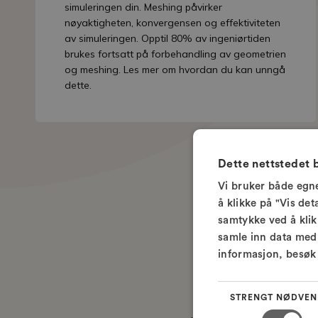
simuleringen din. Meshing påvirker
nøyaktigheten, konvergensen og effektiviteten
av simuleringen. Opptil 80% av ingeniørtiden
brukes fortsatt på forbehandling av geometrien
og meshing. Les mer om hvordan du kan unngå
dette.
Dette nettstedet 
Vi bruker både egne
å klikke på "Vis det
samtykke ved å klikk
samle inn data med 
informasjon, besø
CFD i
STRENGT NØDVEN