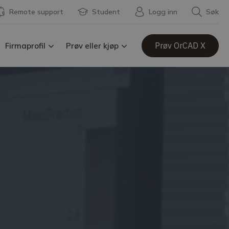
Remote support
Student
Logg inn
Søk
Prøv OrCAD X
Firmaprofil
Prøv eller kjøp