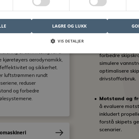
t bransje; det er en allsidig disiplin innenfor flerfysikk som b
stri, maritimt område til energi, spiller CFD en avgjørende rolle
optimalisering av design og treffende beslutningstaking.
LLE
LAGRE OG LUKK
GO
o
VIS DETALJER
Skrogoptimerin
ulering er uunnværlig for å
forbedre skipskro
e kjøretøyers aerodynamikk,
simulere vannst
feffektivitet og sikkerhet.
optimalisere ski
r luftstrømmen rundt
drivstofforbruk.
sseriene, reduser
stand og forbedre
Motstand og fr
ølesystemene.
å evaluere motst
inkludert propel
forstå skipets ge
scenarier.
omaskineri