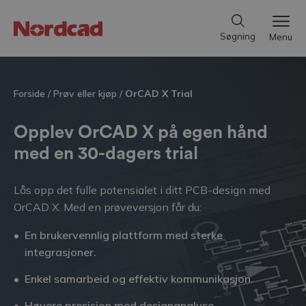
Søgning
Menu
Forside
/
Prøv eller kjøp
/
OrCAD X Trial
Opplev OrCAD X på egen hånd
med en 30-dagers trial
Lås opp det fulle potensialet i ditt PCB-design med
OrCAD X. Med en prøveversjon får du:
En brukervennlig plattform med sterke
integrasjoner.
Enkel samarbeid og effektiv kommunikasjon.
Høyere presisjon med designanalyse,