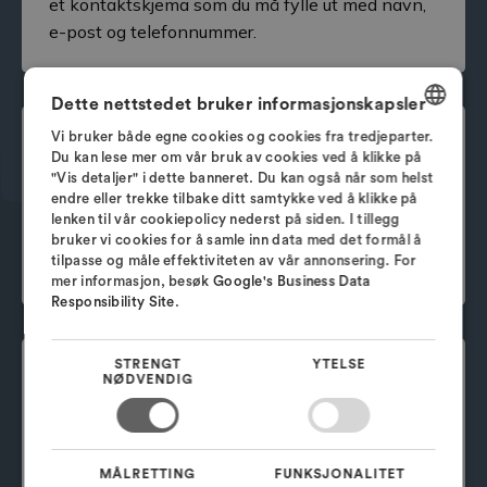
et kontaktskjema som du må fylle ut med navn,
e-post og telefonnummer.
Dette nettstedet bruker informasjonskapsler
Vi bruker både egne cookies og cookies fra tredjeparter.
Trinn 2
DANISH
Du kan lese mer om vår bruk av cookies ved å klikke på
"Vis detaljer" i dette banneret. Du kan også når som helst
Når skjemaet er fylt ut, vil du motta en
ENGLISH
endre eller trekke tilbake ditt samtykke ved å klikke på
bekreftelse via e-post. Deretter vil vårt team
lenken til vår cookiepolicy nederst på siden. I tillegg
SWEDISH
opprette din OrCAD-lisens og ta kontakt med
bruker vi cookies for å samle inn data med det formål å
tilpasse og måle effektiviteten av vår annonsering. For
NORWEGIAN
deg med en download-lenke.
mer informasjon, besøk
Google's Business Data
Responsibility Site
.
STRENGT
YTELSE
Trinn 3
NØDVENDIG
Nå er du klar til å utforske OrCAD X sine
funksjoner. Ta gjerne
kontakt med våre
produkteksperter
hvis du har spørsmål om
MÅLRETTING
FUNKSJONALITET