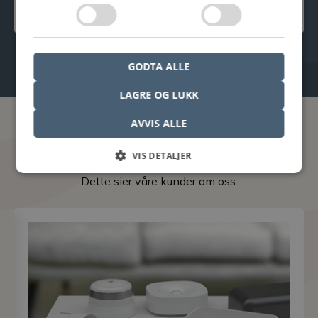
verktøyet, feilsøking eller generell oppsett.
GODTA ALLE
LAGRE OG LUKK
AVVIS ALLE
Hos Nordcad er du i godt selskap!
VIS DETALJER
Dette sier våre kunder om oss.