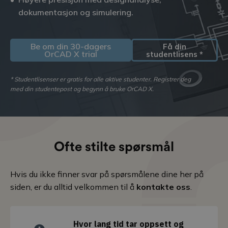
dokumentasjon og simulering.
Be om din 30-dagers
Få din
OrCAD X trial
studentlisens *
* Studentlisenser er gratis for alle aktive studenter. Registrer deg
med din studentepost og begynn å bruke OrCAD X.
Ofte stilte spørsmål
Hvis du ikke finner svar på spørsmålene dine her på
siden, er du alltid velkommen til å
kontakte oss
.
Hvor lang tid tar oppsett og