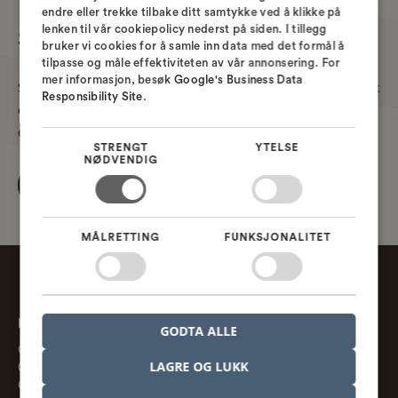
ENGLISH
endre eller trekke tilbake ditt samtykke ved å klikke på
lenken til vår cookiepolicy nederst på siden. I tillegg
SWEDISH
Send en uoppfordret søknad
bruker vi cookies for å samle inn data med det formål å
tilpasse og måle effektiviteten av vår annonsering. For
NORWEGIAN
mer informasjon, besøk
Google's Business Data
Send gjerne en uoppfordret søknad, vi er alltid på utkikk
Responsibility Site
.
etter nye kollegaer eller det kan være at vi plutselig får
det veldig travelt og trenger akkurat deg.
STRENGT
YTELSE
NØDVENDIG
Søk uoppfordret
MÅLRETTING
FUNKSJONALITET
Nordcad AS
GODTA ALLE
Gaustadalleen 21
LAGRE OG LUKK
0349 Oslo, NO
CVR. nr. 918 370 013