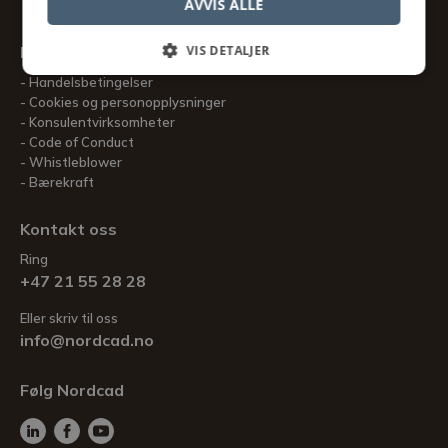
AVVIS ALLE
VIS DETALJER
Informasjon
Handelsbetingelser
Cookies og personopplysninger
Konsulentvirksomheter
Code of Conduct
Whistleblower
Bærekraft
Kontakt oss
Ring
+47 21 55 28 28
Eller skriv til oss
info@nordcad.no
Følg Nordcad