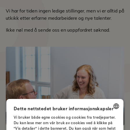
Vi har for tiden ingen ledige stillinger, men vi er alltid på
utkikk etter erfarne medarbeidere og nye talenter.
Ikke nøl med å sende oss en uoppfordret søknad.
Dette nettstedet bruker informasjonskapsler
Vi bruker både egne cookies og cookies fra tredjeparter.
DANISH
Du kan lese mer om vår bruk av cookies ved å klikke på
"Vis detaljer" i dette banneret. Du kan også når som helst