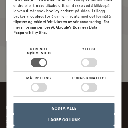
"Vis detaljer" i dette banneret. Du kan også når som helst
ENGLISH
AI and RF/Antenna seminar
endre eller trekke tilbake ditt samtykke ved å klikke på
Tidspunkt:
lenken til vår cookiepolicy nederst på siden. I tillegg
SWEDISH
bruker vi cookies for å samle inn data med det formål å
tilpasse og måle effektiviteten av vår annonsering. For
NORWEGIAN
Dato:
mer informasjon, besøk
Google's Business Data
22 Sep.
-
23 Sep. 2026
Responsibility Site
.
Lokation:
Gothenburg and Malmö
STRENGT
YTELSE
NØDVENDIG
Læs mere
MÅLRETTING
FUNKSJONALITET
Nordcad AS
GODTA ALLE
Gaustadalleen 21
LAGRE OG LUKK
0349 Oslo, NO
CVR. nr. 918 370 013