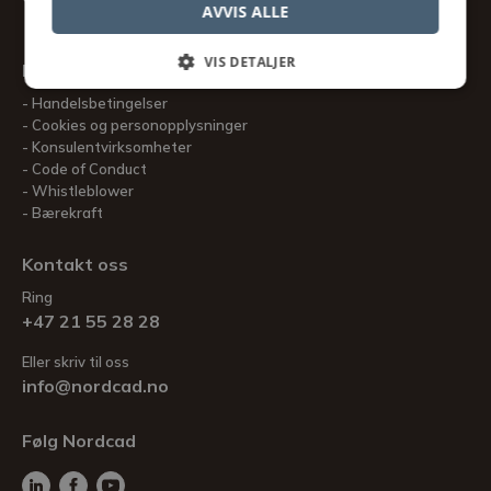
AVVIS ALLE
VIS DETALJER
Informasjon
Handelsbetingelser
Cookies og personopplysninger
Konsulentvirksomheter
Code of Conduct
Whistleblower
Bærekraft
Kontakt oss
Ring
+47 21 55 28 28
Eller skriv til oss
info@nordcad.no
Følg Nordcad