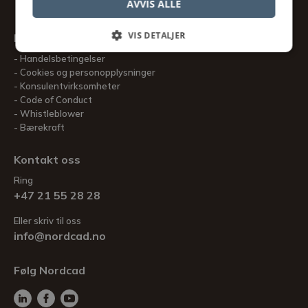
AVVIS ALLE
VIS DETALJER
Informasjon
Handelsbetingelser
Cookies og personopplysninger
Konsulentvirksomheter
Code of Conduct
Whistleblower
Bærekraft
Kontakt oss
Ring
+47 21 55 28 28
Eller skriv til oss
info@nordcad.no
Følg Nordcad