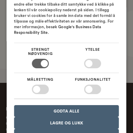
ENGLISH
endre eller trekke tilbake ditt samtykke ved å klikke på
lenken til vår cookiepolicy nederst på siden. I tillegg
SWEDISH
bruker vi cookies for å samle inn data med det formål å
tilpasse og måle effektiviteten av vår annonsering. For
NORWEGIAN
Ole Ejlersen
mer informasjon, besøk
Google's Business Data
CTO
Responsibility Site
.
Nordcad Systems A/S
STRENGT
YTELSE
NØDVENDIG
MÅLRETTING
FUNKSJONALITET
Nordcad AS
GODTA ALLE
Gaustadalleen 21
LAGRE OG LUKK
0349 Oslo, NO
CVR. nr. 918 370 013