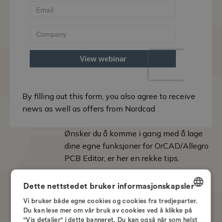
By filling out this form, you also agree to receive
news as well as offers from Nordcad
Ønsker du å komme i gang med å lage
dine egne funksjoner for OrCAD/Allegro
PCB Editor, er her en rekke tips.
Språk: Engelsk
Dette nettstedet bruker informasjonskapsler
Vi bruker både egne cookies og cookies fra tredjeparter.
DANISH
Du kan lese mer om vår bruk av cookies ved å klikke på
Speakers
"Vis detaljer" i dette banneret. Du kan også når som helst