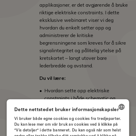
applikasjoner, er det avgjørende å bruke
riktige elektriske constraints. I dette
eksklusive webinaret viser vi deg
hvordan du enkelt setter opp og
administrerer de kritiske
begrensningene som kreves for å sikre
signalintegritet og pålitelig ytelse på
kretskortet – langt utover bare
lederbredde og avstand.
Du vil lære:
Hvordan sette opp elektriske
constraints i både schematic og
layout
Dette nettstedet bruker informasjonskapsler
Hvordan konfigurere differensiell
Vi bruker både egne cookies og cookies fra tredjeparter.
DANISH
parruting for optimal signalintegritet
Du kan lese mer om vår bruk av cookies ved å klikke på
"Vis detaljer" i dette banneret. Du kan også når som helst
ENGLISH
endre eller trekke tilbake ditt samtykke ved å klikke på