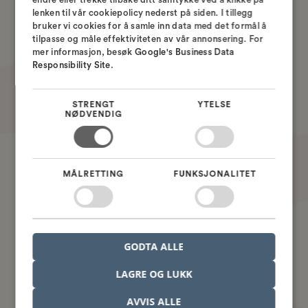
Hvordan definere og administrere
lenken til vår cookiepolicy nederst på siden. I tillegg
SWEDISH
impedansbegrensninger
bruker vi cookies for å samle inn data med det formål å
tilpasse og måle effektiviteten av vår annonsering. For
NORWEGIAN
Hvordan kontrollere ledningslengde
mer informasjon, besøk
Google's Business Data
og forplantningsforsinkelse for å
Responsibility Site
.
unngå timingproblemer
STRENGT
Hvordan bruke analysetilstander og
YTELSE
NØDVENDIG
avanserte innstillinger for Z-akse og
pinneforsinkelse
Hvordan sette opp Electrical
MÅLRETTING
FUNKSJONALITET
Constraint Sets (CSets)
* Ved å melde deg på webinaret,
GODTA ALLE
aksepterer du at du automatisk blir
påmeldt vårt nyhetsbrev – Nordcad
LAGRE OG LUKK
Insights. Her vil du motta månedlige
AVVIS ALLE
artikler, veiledninger og analyser om